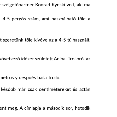
eszélgetőpartner Konrad Kynski volt, aki ma
a 4-5 pergős szám, ami használható tőle a
t szeretünk tőle kivéve az a 4-5 túlhasznált,
övetkező idézet született Anibal Troiloról az
metros y después baila Troilo.
g később már csak centimétereket és aztán
ent meg. A címlapja a második sor, hetedik