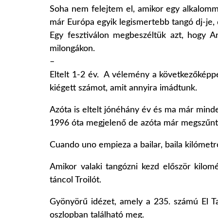
Soha nem felejtem el, amikor egy alkalomma
már Európa egyik legismertebb tangó dj-je, 
Egy fesztiválon megbeszéltük azt, hogy A
milongákon.
–
Eltelt 1-2 év. A vélemény a következőképpen 
kiégett számot, amit annyira imádtunk.
Azóta is eltelt jónéhány év és ma már minden
1996 óta megjelenő de azóta már megszűnt 
Cuando uno empieza a bailar, baila kilómetr
Amikor valaki tangózni kezd először kilo
táncol Troilót.
Gyönyörű idézet, amely a 235. számú El Ta
oszlopban található meg.