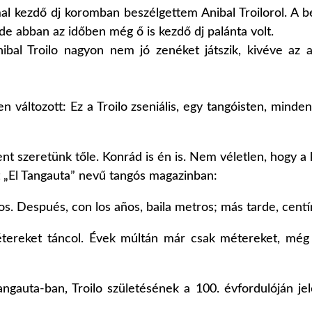
l kezdő dj koromban beszélgettem Anibal Troilorol. A b
de abban az időben még ő is kezdő dj palánta volt.
nibal Troilo nagyon nem jó zenéket játszik, kivéve az 
változott: Ez a Troilo zseniális, egy tangóisten, minden
t szeretünk tőle. Konrád is én is. Nem véletlen, hogy a k
„El Tangauta” nevű tangós magazinban:
os. Después, con los años, baila metros; más tarde, centí
métereket táncol. Évek múltán már csak métereket, mé
ngauta-ban, Troilo születésének a 100. évfordulóján jel