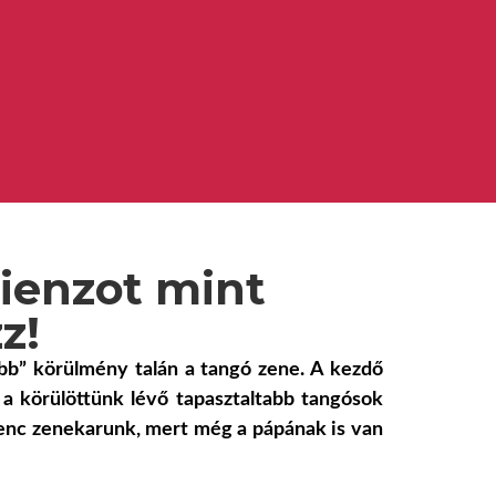
rienzot mint
z!
bb” körülmény talán a tangó zene. A kezdő
 a körülöttünk lévő tapasztaltabb tangósok
enc zenekarunk, mert még a pápának is van