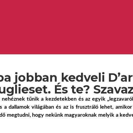
a jobban kedveli D’a
uglieset. És te? Szavaz
 nehéznek tűnik a kezdetekben és az egyik „legzavaró
 a dallamok világában és az is frusztráló lehet, amikor
z idő megtudni, hogy nekünk magyaroknak melyik a kedv