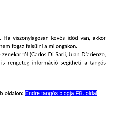
. Ha viszonylagosan kevés időd van, akkor
 nem fogsz felsülni a milongákon.
zenekarról (Carlos Di Sarli, Juan D’arienzo,
is rengeteg információ segítheti a tangós
Endre tangós blogja FB. oldal
b oldalon: