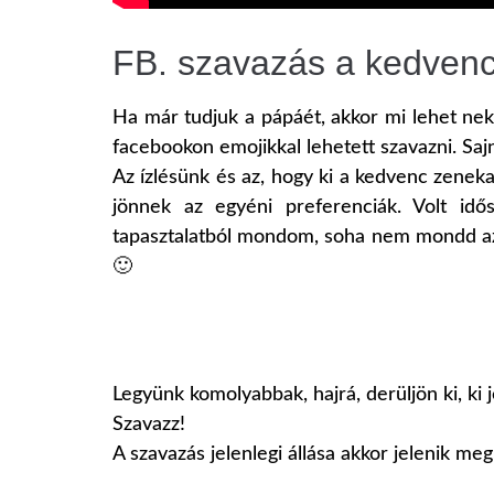
FB. szavazás a kedvenc
Ha már tudjuk a pápáét, akkor mi lehet ne
facebookon emojikkal lehetett szavazni. Saj
Az ízlésünk és az, hogy ki a kedvenc zeneka
jönnek az egyéni preferenciák. Volt idő
tapasztalatból mondom, soha nem mondd azt
🙂
Legyünk komolyabbak, hajrá, derüljön ki, k
Szavazz!
A szavazás jelenlegi állása akkor jelenik meg