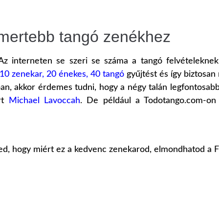
ismertebb tangó zenékhez
z interneten se szeri se száma a tangó felvételeknek
10 zenekar, 20 énekes, 40 tangó
gyűjtést és így biztosan
an, akkor érdemes tudni, hogy a négy talán legfontosabb 
írt
Michael Lavoccah
. De például a Todotango.com-on 
ed, hogy miért ez a kedvenc zenekarod, elmondhatod a F