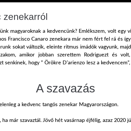
 zenekarról
künk magyaroknak a kedvencünk? Emlékszem, volt egy vi
nos Francisco Canaro zenekara már nem fért fel rá és így 
runk sokat változik, eleinte ritmus imádók vagyunk, majd
szakom, amikor jobban szerettem Rodriguezt és volt
 senkinek, hogy ” Örökre D’arienzo lesz a kedvencem”, 
A szavazás
i jelenleg a kedvenc tangós zenekar Magyarországon.
, ha már szavaztál. Jövő hét vasárnap éjfélig, azaz 2020 j