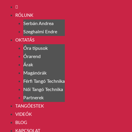
RÓLUNK
Serbán Andrea
Szeghalmi Endre
OKTATÁS
Óra típusok
Órarend
Árak
Magánórák
Férfi Tangó Technika
Női Tangó Technika
Partnerek
TANGÓESTEK
VIDEÓK
BLOG
KAPCSOLAT