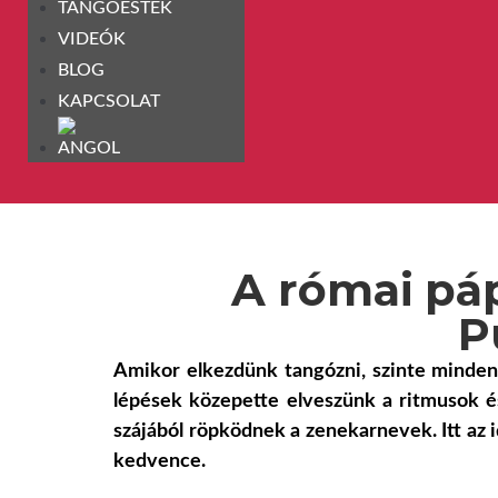
TANGÓESTEK
VIDEÓK
BLOG
KAPCSOLAT
A római páp
P
Amikor elkezdünk tangózni, szinte minden
lépések közepette elveszünk a ritmusok és
szájából röpködnek a zenekarnevek. Itt a
kedvence.