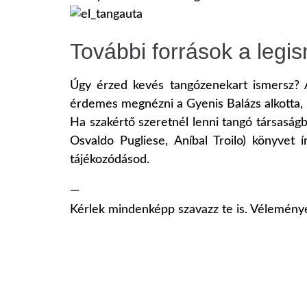
További források a leg
Úgy érzed kevés tangózenekart ismersz? A
érdemes megnézni a Gyenis Balázs alkotta,
Ha szakértő szeretnél lenni tangó társaságb
Osvaldo Pugliese, Aníbal Troilo) könyvet 
tájékozódásod.
—
Kérlek mindenképp szavazz te is. Vélemény