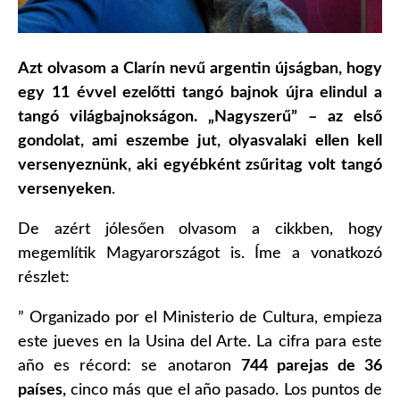
Azt olvasom a Clarín nevű argentin újságban, hogy
egy 11 évvel ezelőtti tangó bajnok újra elindul a
tangó világbajnokságon. „Nagyszerű” – az első
gondolat, ami eszembe jut, olyasvalaki ellen kell
versenyeznünk, aki egyébként zsűritag volt tangó
versenyeken
.
De azért jólesően olvasom a cikkben, hogy
megemlítik Magyarországot is. Íme a vonatkozó
részlet:
” Organizado por el Ministerio de Cultura, empieza
este jueves en la Usina del Arte. La cifra para este
año es récord: se anotaron
744 parejas de 36
países,
cinco más que el año pasado. Los puntos de