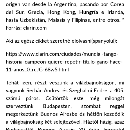
origen van desde la Argentina, pasando por Corea
del Sur, Grecia, Hong Kong,
Hungría
e Irlanda,
hasta Uzbekistán, Malasia y Filipinas, entre otros. ”
Forrás: clarin.com
Aki az egész cikket szeretné elolvasni(spanyolul):
https://www.clarin.com/ciudades/mundial-tango-
historia-campeon-quiere-repetir-titulo-gano-hace-
11-anos_0_rcJG-68w5.html
Tehát igen, részt veszünk a világbajnokságon, mi
vagyunk Serbán Andrea és Szeghalmi Endre, a 405.
számú páros. Csütörtök este még milongát
szerveztünk Budapesten, szombat reggel
megerkeztünk Buenos Airesbe és hétfőn kezdődik
a világbajnokság két selejtezővel. Háztól házig, azaz