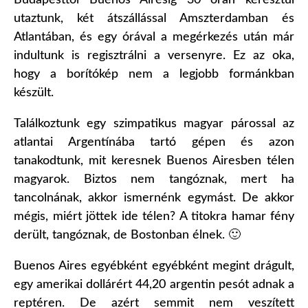
Budapesttől Buenos Airesig 30 órán keresztül
utaztunk, két átszállással Amszterdamban és
Atlantában, és egy órával a megérkezés után már
indultunk is regisztrálni a versenyre. Ez az oka,
hogy a borítókép nem a legjobb formánkban
készült.
Találkoztunk egy szimpatikus magyar párossal az
atlantai Argentínába tartó gépen és azon
tanakodtunk, mit keresnek Buenos Airesben télen
magyarok. Biztos nem tangóznak, mert ha
tancolnának, akkor ismernénk egymást. De akkor
mégis, miért jöttek ide télen? A titokra hamar fény
derült, tangóznak, de Bostonban élnek. 🙂
Buenos Aires egyébként egyébként megint drágult,
egy amerikai dollárért 44,20 argentin pesót adnak a
reptéren. De azért semmit nem veszített