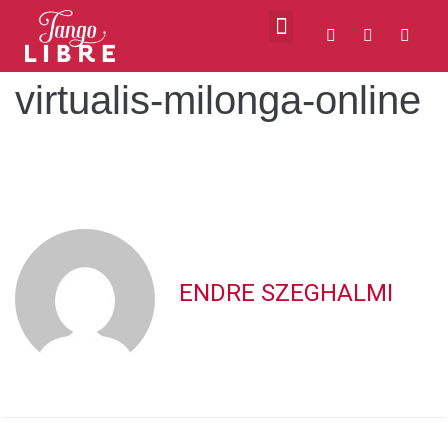
VIDEOS ABOUT US
MILONGAS IN BUDAPEST
virtualis-milonga-online
ENDRE SZEGHALMI