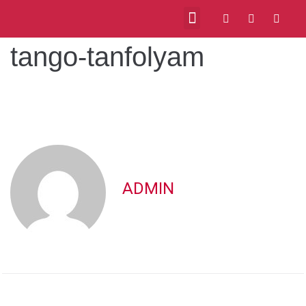
tango-tanfolyam
VIDEOS ABOUT US
MILONGAS IN BUDAPEST
ADMIN