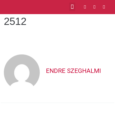
2512
VIDEOS ABOUT US
MILONGAS IN BUDAPEST
ENDRE SZEGHALMI