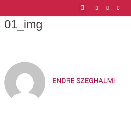
01_img
VIDEOS ABOUT US
MILONGAS IN BUDAPEST
ENDRE SZEGHALMI