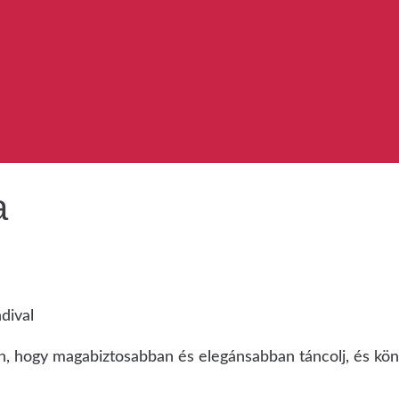
a
dival
an, hogy magabiztosabban és elegánsabban táncolj, és kö