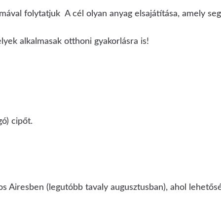
ával folytatjuk A cél olyan anyag elsajátítása, amely seg
yek alkalmasak otthoni gyakorlásra is!
ó) cipőt.
 Airesben (legutóbb tavaly augusztusban), ahol lehetősé